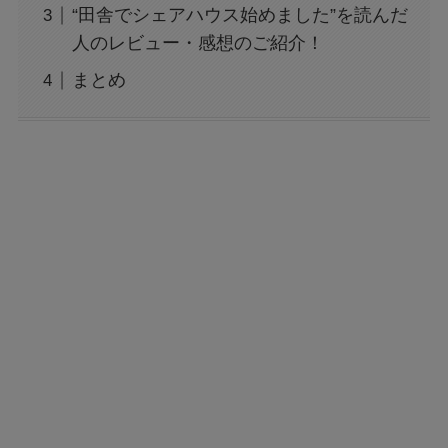
“田舎でシェアハウス始めました”を読んだ
人のレビュー・感想のご紹介！
ブルー ロック288話は休載？いつ見れる？最新
まとめ
話ネタバレ考察も！
エニマイくじ・ちいかわの対象・取り扱い店舗
は？開催店舗や商品内訳・何本なのかも！