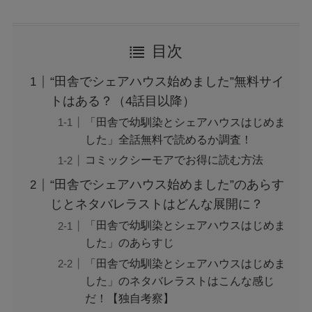
Mixi2で招待されない届かない！コードは誰か
らもらえばいい？
目次
UCOO出会いアプリとは？使い方や評判・口コ
“田舎でシェアハウス始めました”無料サイ
ミがやばい？サクラの危険性も！
トはある？（4話目以降）
「田舎で幼馴染とシェアハウスはじめま
した」全話無料で読めるか調査！
セブンのホワイト生チョコアイスの値段は？カ
コミックシーモアでお得に読む方法
ロリーやいつまでかも！
“田舎でシェアハウス始めました”のあらす
じとネタバレラストはどんな展開に？
北九州マクドナルドに防犯・監視カメラはな
「田舎で幼馴染とシェアハウスはじめま
い？犯人はなぜ捕まらないのかも！
した」のあらすじ
「田舎で幼馴染とシェアハウスはじめま
した」のネタバレラストはこんな感じ
セブン・ホワイト生チョコアイスの販売地域は
だ！【独自考察】
どこに売ってる？北海道は？