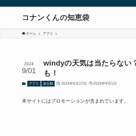
コナンくんの知恵袋
ホーム
アプリ
windyの天気は当たらな
2024
9/01
も！
2024年8月27日
2024年9月1日
アプリ
未分類
本サイトにはプロモーションが含まれています。