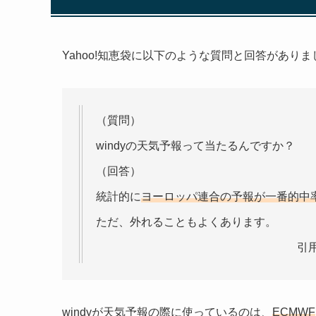
Yahoo!知恵袋に以下のような質問と回答がありま
（質問）
windyの天気予報って当たるんですか？
（回答）
統計的に
ヨーロッパ連合の予報が一番的中
ただ、外れることもよくあります。
引
windyが天気予報の際に使っているのは、
ECMWF