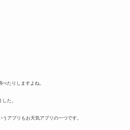
調べたりしますよね。
ました。
いうアプリもお天気アプリの一つです。