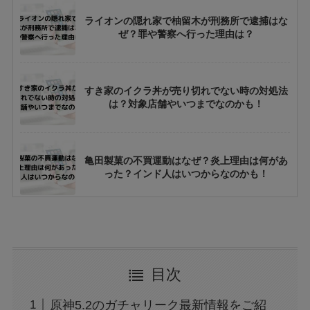
ライオンの隠れ家で柚留木が刑務所で逮捕はな
ぜ？罪や警察へ行った理由は？
すき家のイクラ丼が売り切れでない時の対処法
は？対象店舗やいつまでなのかも！
亀田製菓の不買運動はなぜ？炎上理由は何があ
った？インド人はいつからなのかも！
Mixi2で招待されない届かない！コードは誰か
らもらえばいい？
目次
UCOO出会いアプリとは？使い方や評判・口コ
原神5.2のガチャリーク最新情報をご紹