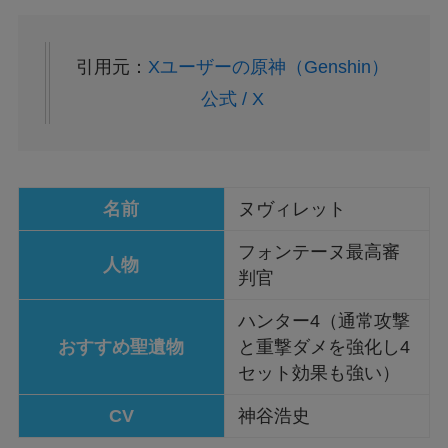
引用元：
Xユーザーの原神（Genshin）
公式 / X
名前
ヌヴィレット
フォンテーヌ最高審
人物
判官
ハンター4（通常攻撃
おすすめ聖遺物
と重撃ダメを強化し4
セット効果も強い）
CV
神谷浩史