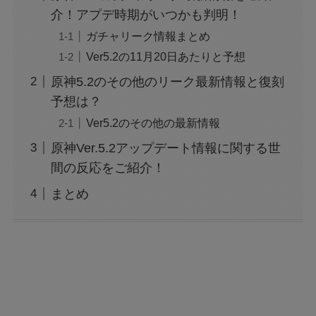
ミがやばい？サクラの危険性も！
介！アプデ時期がいつかも判明！
ガチャリーク情報まとめ
Ver5.2の11月20日あたりと予想
セブンのホワイト生チョコアイスの値段は？カ
ロリーやいつまでかも！
原神5.2のその他のリーク最新情報と復刻
予想は？
Ver5.2のその他の最新情報
北九州マクドナルドに防犯・監視カメラはな
い？犯人はなぜ捕まらないのかも！
原神Ver.5.2アップデート情報に関する世
間の反応をご紹介！
まとめ
セブン・ホワイト生チョコアイスの販売地域は
どこに売ってる？北海道は？
ブルー ロック288話は休載？いつ見れる？最新
話ネタバレ考察も！