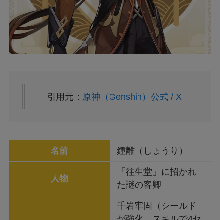
引用元：
原神（Genshin）公式 / X
名前
鍾離（しょうり）
「往生堂」に招かれ
人物
た謎の客卿
千岩牢固（シールド
が強化、スキルで4セ